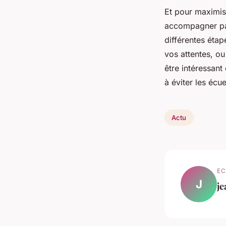
Et pour maximise
accompagner par 
différentes étap
vos attentes, ou
être intéressant
à éviter les écu
Actu
EC
J
je