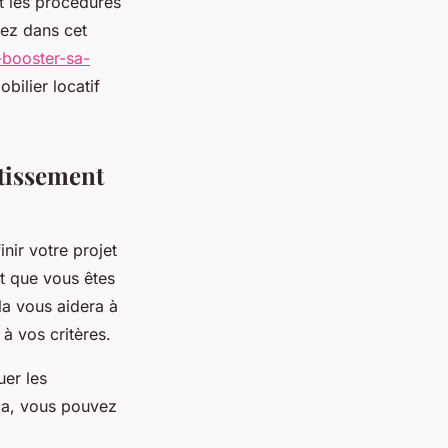
et les procédures
vez dans cet
-booster-sa-
bilier locatif
stissement
inir votre projet
t que vous êtes
la vous aidera à
à vos critères.
uer les
cela, vous pouvez