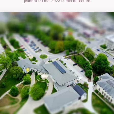
jeannot
•
21 mai 2023
•
3 min de lecture