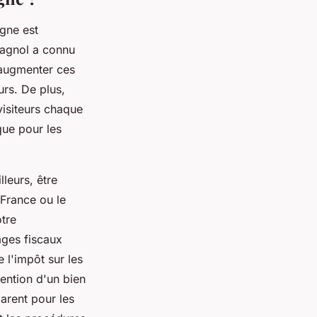
agne est
pagnol a connu
à augmenter ces
urs. De plus,
 visiteurs chaque
que pour les
leurs, être
 France ou le
tre
ages fiscaux
 l'impôt sur les
ention d'un bien
arent pour les