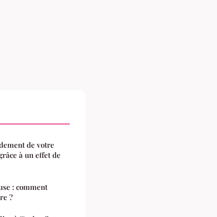
dement de votre
râce à un effet de
use : comment
re ?