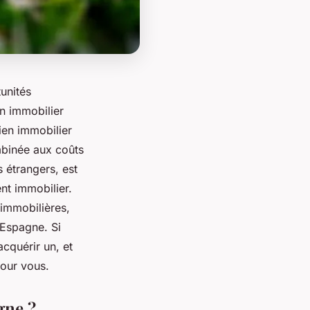
unités
en immobilier
ien immobilier
mbinée aux coûts
 étrangers, est
nt immobilier.
 immobilières,
 Espagne. Si
cquérir un, et
pour vous.
gne ?