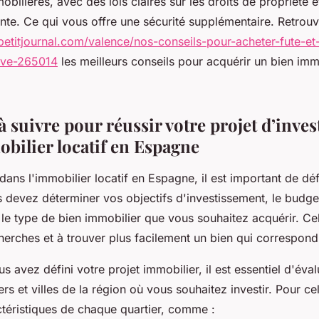
obilières, avec des lois claires sur les droits de propriété 
ente. Ce qui vous offre une sécurité supplémentaire. Retrou
epetitjournal.com/valence/nos-conseils-pour-acheter-fute-et
tive-265014
les meilleurs conseils pour acquérir un bien immo
à suivre pour réussir votre projet d’inve
obilier locatif en Espagne
 dans l'immobilier locatif en Espagne, il est important de déf
s devez déterminer vos objectifs d'investissement, le budge
t le type de bien immobilier que vous souhaitez acquérir. Ce
herches et à trouver plus facilement un bien qui correspond 
s avez défini votre projet immobilier, il est essentiel d'éval
iers et villes de la région où vous souhaitez investir. Pour 
actéristiques de chaque quartier, comme :