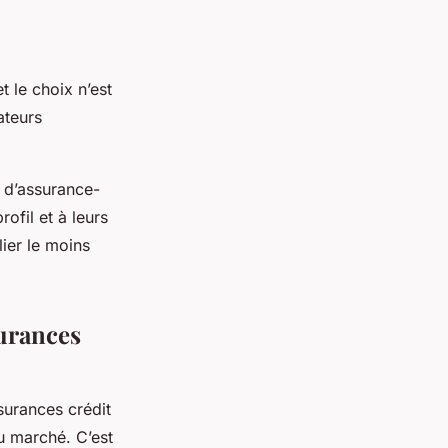
t le choix n’est
ateurs
s d’assurance-
ofil et à leurs
ier le moins
urances
surances crédit
u marché. C’est