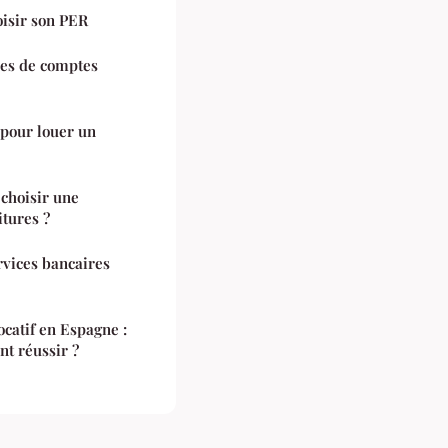
oisir son PER
pes de comptes
 pour louer un
 choisir une
itures ?
rvices bancaires
ocatif en Espagne :
t réussir ?