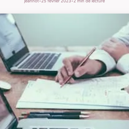
jeannot
•
25 février 2023
•
2 min de lecture