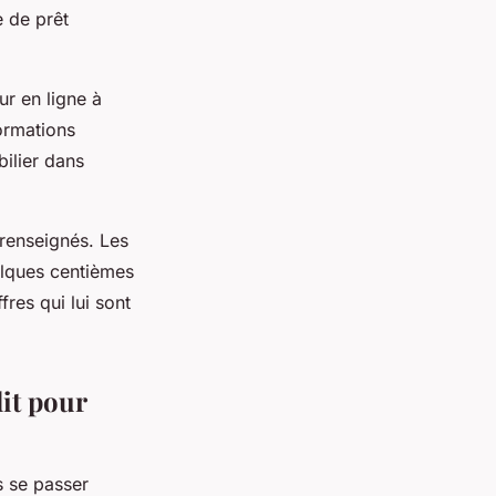
e de prêt
ur en ligne à
formations
bilier dans
 renseignés. Les
elques centièmes
res qui lui sont
it pour
s se passer