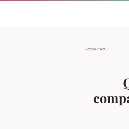
Accueil
›
Actu
compa