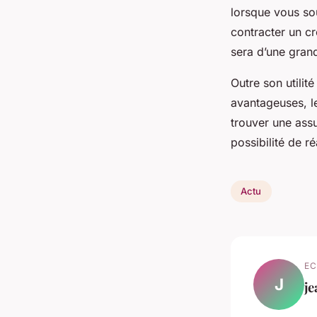
lorsque vous sou
contracter un cr
sera d’une gran
Outre son utilit
avantageuses, le
trouver une assu
possibilité de r
Actu
EC
J
je